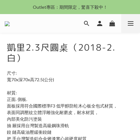
沙發新登場｜想躺就躺，頭等艙到商務艙一次擁有
Outlet專區：期間限定，驚喜下殺中！
沙發新登場｜想躺就躺，頭等艙到商務艙一次擁有
凱里2.3尺圓桌（2018-2.
白）
尺寸:
寬70x深70x高72.5(公分)
材質:
正面. 側板.
面板採用符合國際標準F3 低甲醇防蛀木心板全包式材質，
表面同調壓紋立體浮雕強化耐磨皮，耐水材質，
內部美化防污塗裝
抽 屜採用台灣製造高級鋼珠滑軌
鉸 鏈高級油壓緩衝鉸鏈
把 手台灣製造鋁合金烤漆實心超硬度材質