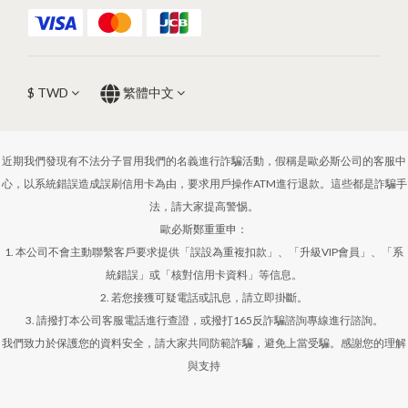
$
TWD
繁體中文
近期我們發現有不法分子冒用我們的名義進行詐騙活動，假稱是歐必斯公司的客服中
心，以系統錯誤造成誤刷信用卡為由，要求用戶操作ATM進行退款。這些都是詐騙手
法，請大家提高警惕。
歐必斯鄭重重申：
1. 本公司不會主動聯繫客戶要求提供「誤設為重複扣款」、「升級VIP會員」、「系
統錯誤」或「核對信用卡資料」等信息。
2. 若您接獲可疑電話或訊息，請立即掛斷。
3. 請撥打本公司客服電話進行查證，或撥打165反詐騙諮詢專線進行諮詢。
我們致力於保護您的資料安全，請大家共同防範詐騙，避免上當受騙。感謝您的理解
與支持