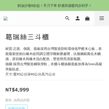
沙發新登場｜想躺就躺，頭等艙到商務艙一次擁有
奶油沙發8折起！手刀下單 舒適與溫暖同步到手！
Outlet專區：期間限定，驚喜下殺中！
沙發新登場｜想躺就躺，頭等艙到商務艙一次擁有
葛瑞絲三斗櫃
材質:正面、側面、面板採用台灣製造防蛀環保低甲醛木心板，表
面最新技術白橡木紋同調立體浮雕耐磨處哩，比擬鋼刷風化木觸
感，原切橡木與橡木洗白配色，營造明亮清新氛圍。
抽屜:採用台灣製造鋼珠滑軌，衣櫃斗櫃抽屜底板加厚為5mm高級
夾板貼皮。
尺寸:寬90公分深40公分高75公分
NT$4,999
顏色
: 如商品封面
如商品封面