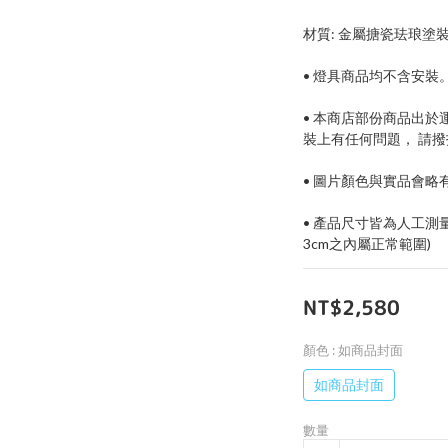
材質: 金屬搪瓷珐琅塗裝   
• 燈具商品均不含安裝
• 本商店部份商品出
裝上有任何問題， 請
• 圖片顏色與實品會
• 產品尺寸皆為人工測
3cm之內屬正常範圍)
NT$2,580
顏色
: 如商品封面
如商品封面
數量