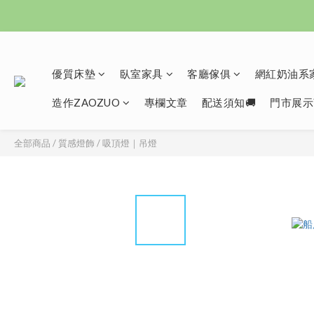
優質床墊
臥室家具
客廳傢俱
網紅奶油系家
造作ZAOZUO
專欄文章
配送須知🚚
門市展示
全部商品
/
質感燈飾
/
吸頂燈｜吊燈