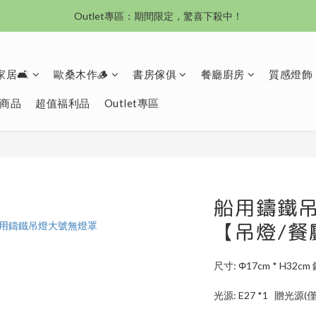
Outlet專區：期間限定，驚喜下殺中！
沙發新登場｜想躺就躺，頭等艙到商務艙一次擁有
沙發新登場｜想躺就躺，頭等艙到商務艙一次擁有
居🛋️
歐桑木作🪵
書房傢俱
餐廳廚房
質感燈飾
商品
超值福利品
Outlet專區
船用鑄鐵吊
【吊燈/餐
尺寸: Φ17cm * H32cm 鍊長100C
光源: E27 *1   贈光源(僅