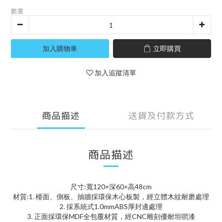
數量
加入購物車
立即購買
加入追蹤清單
商品描述
送貨及付款方式
商品描述
尺寸:寬120×深60×高48cm
材質:1. 檯面、側板、抽牆採環保木心板製，經立體木紋耐磨處理
2. 採系統式1.0mmABS厚封邊處理
3. 正面採環保MDF全包覆材質，經CNC雕刻優耐坦唢漆