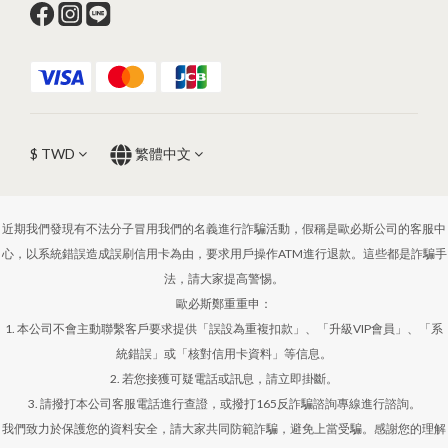
$
TWD
繁體中文
近期我們發現有不法分子冒用我們的名義進行詐騙活動，假稱是歐必斯公司的客服中
心，以系統錯誤造成誤刷信用卡為由，要求用戶操作ATM進行退款。這些都是詐騙手
法，請大家提高警惕。
歐必斯鄭重重申：
1. 本公司不會主動聯繫客戶要求提供「誤設為重複扣款」、「升級VIP會員」、「系
統錯誤」或「核對信用卡資料」等信息。
2. 若您接獲可疑電話或訊息，請立即掛斷。
3. 請撥打本公司客服電話進行查證，或撥打165反詐騙諮詢專線進行諮詢。
我們致力於保護您的資料安全，請大家共同防範詐騙，避免上當受騙。感謝您的理解