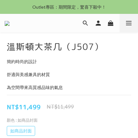
沙發新登場｜想躺就躺，頭等艙到商務艙一次擁有
Outlet專區：期間限定，驚喜下殺中！
沙發新登場｜想躺就躺，頭等艙到商務艙一次擁有
溫斯頓大茶几（J507）
簡約時尚的設計
舒適與美感兼具的材質
為空間帶來高質感品味的氣息
NT$11,499
NT$11,499
顏色
: 如商品封面
如商品封面