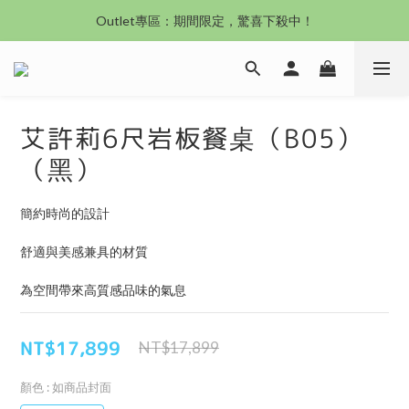
沙發新登場｜想躺就躺，頭等艙到商務艙一次擁有
Outlet專區：期間限定，驚喜下殺中！
沙發新登場｜想躺就躺，頭等艙到商務艙一次擁有
艾許莉6尺岩板餐桌（B05）
（黑）
簡約時尚的設計
舒適與美感兼具的材質
為空間帶來高質感品味的氣息
NT$17,899
NT$17,899
顏色
: 如商品封面