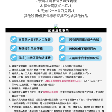
2.優耐坦耐磨防水噴漆處理
3. 採全滿版式木底板
4. 亮光12mm香乃兒岩板
其他說明:僅販售標示家具不包含其他飾品