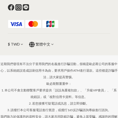
$
TWD
繁體中文
近期我們發現有不法分子冒用我們的名義進行詐騙活動，假稱是歐必斯公司的客服中
心，以系統錯誤造成誤刷信用卡為由，要求用戶操作ATM進行退款。這些都是詐騙手
法，請大家提高警惕。
歐必斯鄭重重申：
1. 本公司不會主動聯繫客戶要求提供「誤設為重複扣款」、「升級VIP會員」、「系
統錯誤」或「核對信用卡資料」等信息。
2. 若您接獲可疑電話或訊息，請立即掛斷。
3. 請撥打本公司客服電話進行查證，或撥打165反詐騙諮詢專線進行諮詢。
我們致力於保護您的資料安全，請大家共同防範詐騙，避免上當受騙。感謝您的理解