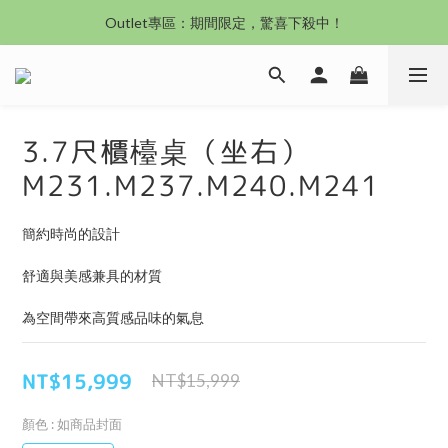
沙發新登場｜想躺就躺，頭等艙到商務艙一次擁有
Outlet專區：期間限定，驚喜下殺中！
沙發新登場｜想躺就躺，頭等艙到商務艙一次擁有
3.7尺櫃檯桌（坐右）
M231.M237.M240.M241
簡約時尚的設計
舒適與美感兼具的材質
為空間帶來高質感品味的氣息
NT$15,999
NT$15,999
顏色
: 如商品封面