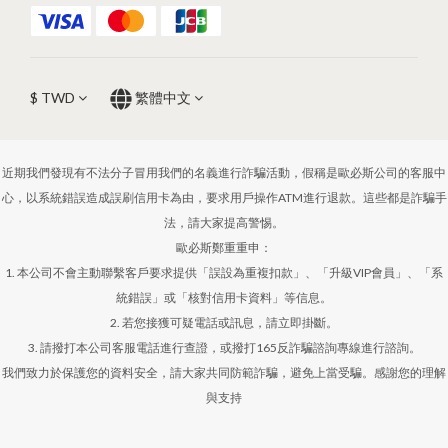
$
TWD
繁體中文
近期我們發現有不法分子冒用我們的名義進行詐騙活動，假稱是歐必斯公司的客服中
心，以系統錯誤造成誤刷信用卡為由，要求用戶操作ATM進行退款。這些都是詐騙手
法，請大家提高警惕。
歐必斯鄭重重申：
1. 本公司不會主動聯繫客戶要求提供「誤設為重複扣款」、「升級VIP會員」、「系
統錯誤」或「核對信用卡資料」等信息。
2. 若您接獲可疑電話或訊息，請立即掛斷。
3. 請撥打本公司客服電話進行查證，或撥打165反詐騙諮詢專線進行諮詢。
我們致力於保護您的資料安全，請大家共同防範詐騙，避免上當受騙。感謝您的理解
與支持