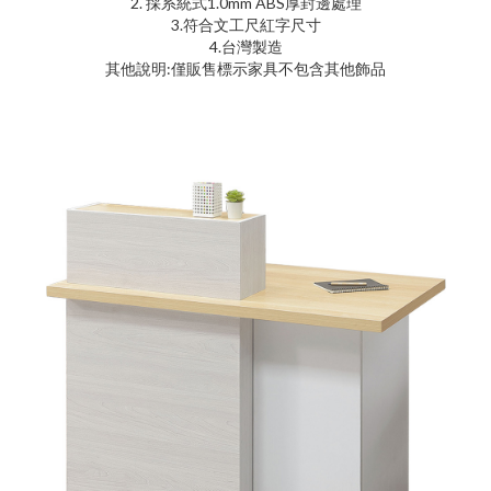
2. 採系統式1.0mm ABS厚封邊處理
3.符合文工尺紅字尺寸
4.台灣製造
其他說明:僅販售標示家具不包含其他飾品