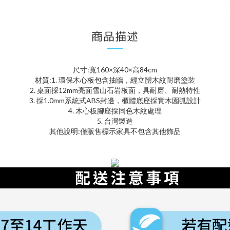
商品描述
尺寸:寬160×深40×高84cm
材質:1. 環保木心板包含抽牆，經立體木紋耐磨塗裝
2. 桌面採12mm亮面雪山石岩板面，具耐磨、耐熱特性
3. 採1.0mm系統式ABS封邊，櫃體底座採實木園弧設計
4. 木心板腳座採同色木紋處理
5. 台灣製造
其他說明:僅販售標示家具不包含其他飾品