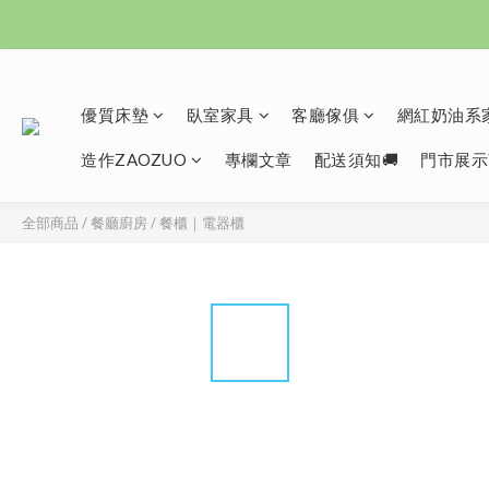
優質床墊
臥室家具
客廳傢俱
網紅奶油系家
造作ZAOZUO
專欄文章
配送須知🚚
門市展示
全部商品
/
餐廳廚房
/
餐櫃｜電器櫃