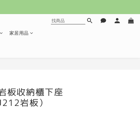
家居用品
立即購買
尺岩板收納櫃下座
J212岩板）