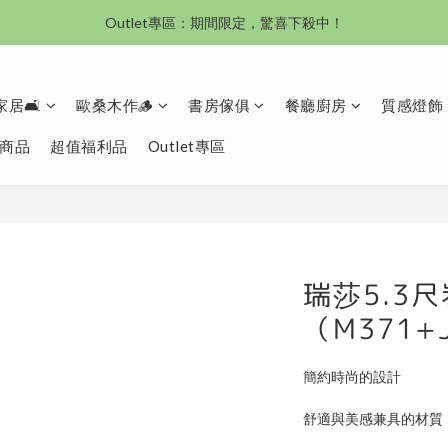
沙發新登場｜想躺就躺，頭等艙到商務艙一次擁有
沙發新登場｜想躺就躺，頭等艙到商務艙一次擁有
居🛋️
歐桑木作🪵
書房傢俱
餐廳廚房
質感燈飾
商品
超值福利品
Outlet專區
瑞莎5.3
（M371+
簡約時尚的設計
舒適與美感兼具的材質