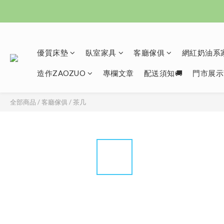
優質床墊
臥室家具
客廳傢俱
網紅奶油系家
造作ZAOZUO
專欄文章
配送須知🚚
門市展示
全部商品
/
客廳傢俱
/
茶几