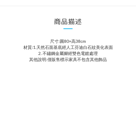
商品描述
尺寸:圓80×高38cm
材質:1.天然石面基底經人工芬迪白石紋美化表面
2. 不鏽鋼金屬腳經雙色電鍍處理
其他說明:僅販售標示家具不包含其他飾品