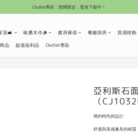
沙發新登場｜想躺就躺，頭等艙到商務艙一次擁有
Outlet專區：期間限定，驚喜下殺中！
沙發新登場｜想躺就躺，頭等艙到商務艙一次擁有
居🛋️
歐桑木作🪵
書房傢俱
餐廳廚房
質感燈飾
商品
超值福利品
Outlet專區
亞利斯石
（CJ103
簡約時尚的設計
舒適與美感兼具的材質