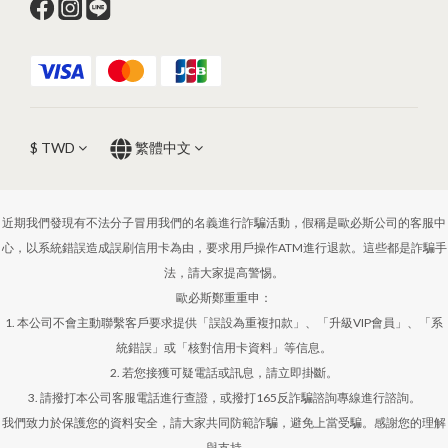
$
TWD
繁體中文
近期我們發現有不法分子冒用我們的名義進行詐騙活動，假稱是歐必斯公司的客服中
心，以系統錯誤造成誤刷信用卡為由，要求用戶操作ATM進行退款。這些都是詐騙手
法，請大家提高警惕。
歐必斯鄭重重申：
1. 本公司不會主動聯繫客戶要求提供「誤設為重複扣款」、「升級VIP會員」、「系
統錯誤」或「核對信用卡資料」等信息。
2. 若您接獲可疑電話或訊息，請立即掛斷。
3. 請撥打本公司客服電話進行查證，或撥打165反詐騙諮詢專線進行諮詢。
我們致力於保護您的資料安全，請大家共同防範詐騙，避免上當受騙。感謝您的理解
與支持