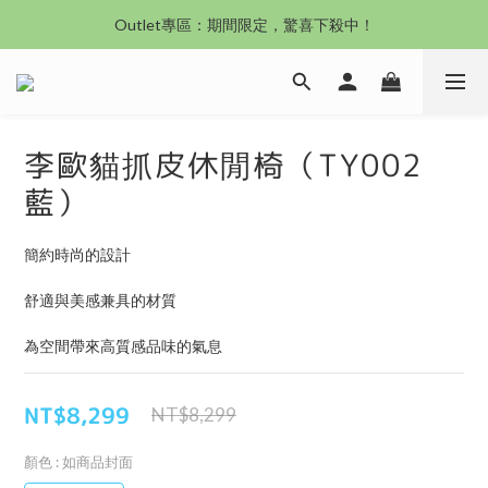
沙發新登場｜想躺就躺，頭等艙到商務艙一次擁有
Outlet專區：期間限定，驚喜下殺中！
沙發新登場｜想躺就躺，頭等艙到商務艙一次擁有
李歐貓抓皮休閒椅（TY002
藍）
簡約時尚的設計
舒適與美感兼具的材質
為空間帶來高質感品味的氣息
NT$8,299
NT$8,299
顏色
: 如商品封面