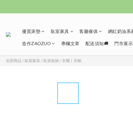
優質床墊
臥室家具
客廳傢俱
網紅奶油系家
造作ZAOZUO
專欄文章
配送須知🚚
門市展示
全部商品
/
臥室家具
/
臥室收納
/
衣櫃丨衣櫥