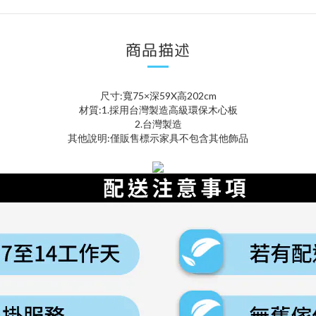
商品描述
尺寸:寬75×深59X高202cm
材質:1.採用台灣製造高級環保木心板
2.台灣製造
其他說明:僅販售標示家具不包含其他飾品