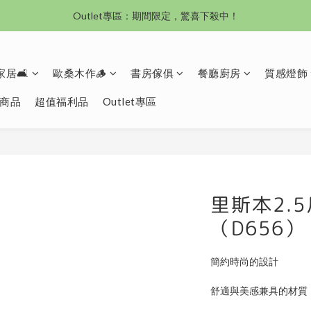
沙發新登場｜想躺就躺，頭等艙到商務艙一次擁有
Outlet專區：期間限定，驚喜下殺中！
沙發新登場｜想躺就躺，頭等艙到商務艙一次擁有
居🛋️
歐桑木作🪵
書房傢俱
餐廳廚房
質感燈飾
商品
超值福利品
Outlet專區
里斯本2.
（D656）
簡約時尚的設計
舒適與美感兼具的材質