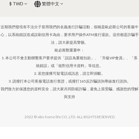
$
TWD
繁體中文
近期我們發現有不法分子冒用我們的名義進行詐騙活動，假稱是歐必斯公司的客服中
心，以系統錯誤造成誤刷信用卡為由，要求用戶操作ATM進行退款。這些都是詐騙手
法，請大家提高警惕。
歐必斯鄭重重申：
1. 本公司不會主動聯繫客戶要求提供「誤設為重複扣款」、「升級VIP會員」、「系
統錯誤」或「核對信用卡資料」等信息。
2. 若您接獲可疑電話或訊息，請立即掛斷。
3. 請撥打本公司客服電話進行查證，或撥打165反詐騙諮詢專線進行諮詢。
我們致力於保護您的資料安全，請大家共同防範詐騙，避免上當受騙。感謝您的理解
與支持
2022 © obis home life CO.,LTD. ALL RIGHTS RESERVED.
立即購買