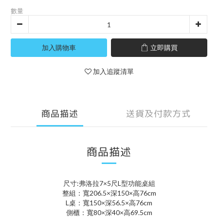
數量
加入購物車
立即購買
加入追蹤清單
商品描述
送貨及付款方式
商品描述
尺寸:弗洛拉7×5尺L型功能桌組
整組：寬206.5×深150×高76cm
L桌：寬150×深56.5×高76cm
側櫃：寬80×深40×高69.5cm