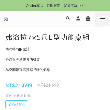
Outlet專區：期間限定，驚喜下殺中！
沙發新登場｜想躺就躺，頭等艙到商務艙一次擁有
沙發新登場｜想躺就躺，頭等艙到商務艙一次擁有
弗洛拉7×5尺L型功能桌組
簡約時尚的設計
舒適與美感兼具的材質
為空間帶來高質感品味的氣息
NT$21,699
NT$21,699
顏色
: 如商品封面
如商品封面