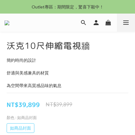
沙發新登場｜想躺就躺，頭等艙到商務艙一次擁有
Outlet專區：期間限定，驚喜下殺中！
沙發新登場｜想躺就躺，頭等艙到商務艙一次擁有
沃克10尺伸縮電視牆
簡約時尚的設計
舒適與美感兼具的材質
為空間帶來高質感品味的氣息
NT$39,899
NT$39,899
顏色
: 如商品封面
如商品封面