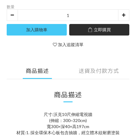
數量
加入購物車
立即購買
加入追蹤清單
商品描述
送貨及付款方式
商品描述
尺寸:沃克10尺伸縮電視牆
(伸縮：300~320cm)
寬300×深40×高197cm
材質:1. 採全環保木心板包含抽牆，經立體木紋耐磨塗裝