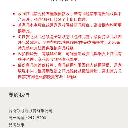
收到商品請先檢查無誤後簽收，若有問題請來電告知或與平
台反映，如遇到假日順延至上班日處理。
若產品本身瑕疵或運送過程導致新品瑕疵，鑑賞期內均可更
換新品。
退換貨之商品必須是全新狀態且包裝完整，請保持商品及內
外包裝(紙箱、防塵塑膠袋和相關配件等)之完整性，若未保
持完整恕無法提供退換商品服務。
因拍攝燈光、電腦解析度、可能會造成實品與網頁上商品有
些許色差，商品以收到的實品為主。
部份商品無維修服務，商品使用年限因個人使用習慣、居家
環境不同，鑑賞期過後之商品維修及搬運費用，需由買方負
擔(買方同意報價後賣方派工維修)。
關於我們
台灣歐必斯股份有限公司
統一編號 / 24949200
品牌故事