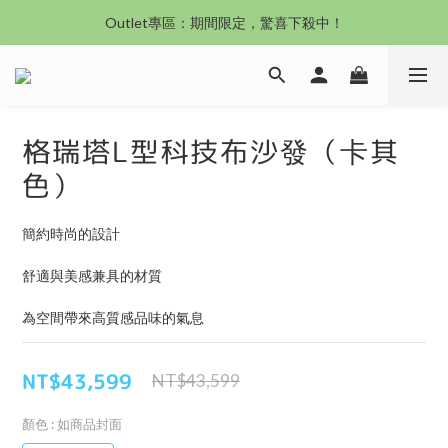
沙發新登場｜想躺就躺，頭等艙到商務艙一次擁有
Outlet專區：期間限定，驚喜下殺中！
沙發新登場｜想躺就躺，頭等艙到商務艙一次擁有
格瑞塔L型科技布沙發（卡其
色）
簡約時尚的設計
舒適與美感兼具的材質
為空間帶來高質感品味的氣息
NT$43,599
NT$43,599
顏色
: 如商品封面