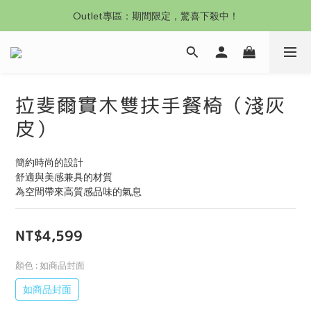
沙發新登場｜想躺就躺，頭等艙到商務艙一次擁有
Outlet專區：期間限定，驚喜下殺中！
沙發新登場｜想躺就躺，頭等艙到商務艙一次擁有
拉斐爾實木雙扶手餐椅（淺灰
皮）
簡約時尚的設計
舒適與美感兼具的材質
為空間帶來高質感品味的氣息
NT$4,599
顏色
: 如商品封面
如商品封面