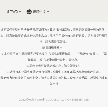
$
TWD
繁體中文
近期我們發現有不法分子冒用我們的名義進行詐騙活動，假稱是歐必斯公司的客服中
心，以系統錯誤造成誤刷信用卡為由，要求用戶操作ATM進行退款。這些都是詐騙手
法，請大家提高警惕。
歐必斯鄭重重申：
1. 本公司不會主動聯繫客戶要求提供「誤設為重複扣款」、「升級VIP會員」、「系
統錯誤」或「核對信用卡資料」等信息。
2. 若您接獲可疑電話或訊息，請立即掛斷。
3. 請撥打本公司客服電話進行查證，或撥打165反詐騙諮詢專線進行諮詢。
我們致力於保護您的資料安全，請大家共同防範詐騙，避免上當受騙。感謝您的理解
與支持
2022 © obis home life CO.,LTD. ALL RIGHTS RESERVED.