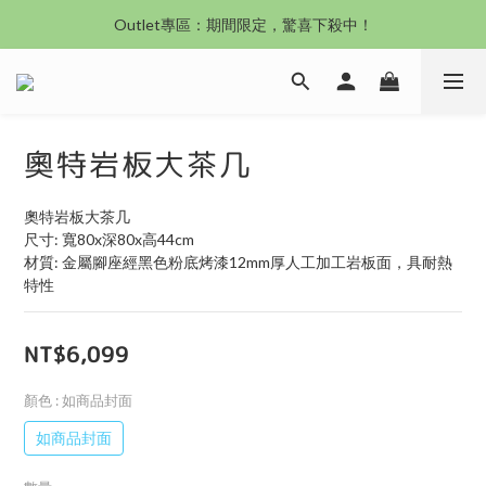
沙發新登場｜想躺就躺，頭等艙到商務艙一次擁有
Outlet專區：期間限定，驚喜下殺中！
沙發新登場｜想躺就躺，頭等艙到商務艙一次擁有
奧特岩板大茶几
奧特岩板大茶几
尺寸: 寬80x深80x高44cm
材質: 金屬腳座經黑色粉底烤漆12mm厚人工加工岩板面，具耐熱
特性
NT$6,099
顏色
: 如商品封面
如商品封面