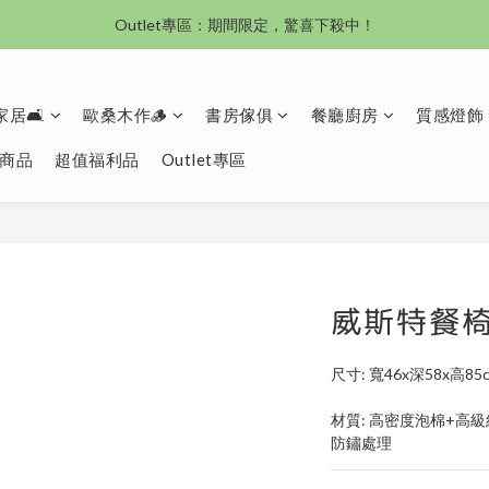
沙發新登場｜想躺就躺，頭等艙到商務艙一次擁有
Outlet專區：期間限定，驚喜下殺中！
沙發新登場｜想躺就躺，頭等艙到商務艙一次擁有
居🛋️
歐桑木作🪵
書房傢俱
餐廳廚房
質感燈飾
商品
超值福利品
Outlet專區
威斯特餐椅
尺寸: 寬46x深58x高85
材質: 高密度泡棉+高
防鏽處理