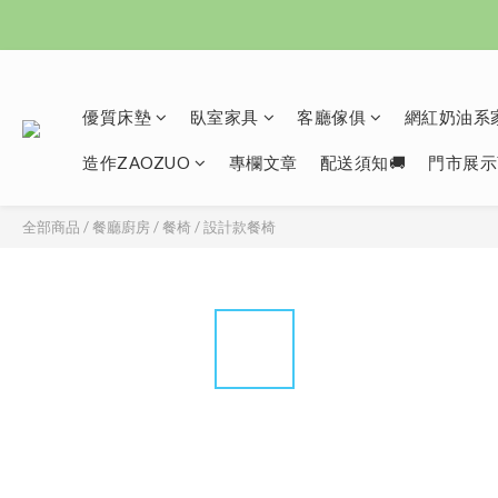
優質床墊
臥室家具
客廳傢俱
網紅奶油系家
造作ZAOZUO
專欄文章
配送須知🚚
門市展示
全部商品
/
餐廳廚房
/
餐椅
/
設計款餐椅