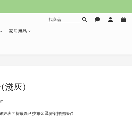
家居用品
立即購買
(淺灰)
cm
級絲綿表面採最新科技布金屬腳架採黑鐵砂