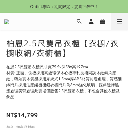
沙發新登場｜想躺就躺，頭等艙到商務艙一次擁有
Outlet專區：期間限定，驚喜下殺中！
沙發新登場｜想躺就躺，頭等艙到商務艙一次擁有
柏恩2.5尺雙吊衣櫃【衣櫥/衣
櫥收納/衣櫥櫃】
柏恩2.5尺雙吊衣櫃尺寸寬75.5x深58x高197cm
材質: 正面、側板採用高級環保木心板專利技術同調木紋鋼刷壓
紋，猶如實木質感採用系統式1.5mm厚ABS材質封邊處理，質感細
緻門片採用油壓緩衝後鈕衣櫥門片為3mm強化玻璃，採斜邊烤黑
漆處理美背處理此賣場僅販售2.5尺雙吊衣櫃，不包含其他衣櫃及
飾品
NT$14,799
顏色
: 如商品封面