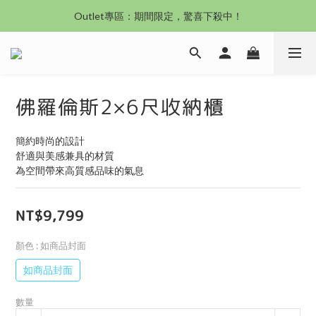
沙發新登場｜想躺就躺，頭等艙到商務艙一次擁有
Outlet專區：期間限定，驚喜下殺中！
沙發新登場｜想躺就躺，頭等艙到商務艙一次擁有
佛羅倫斯2×6尺收納櫃
簡約時尚的設計
舒適與美感兼具的材質
為空間帶來高質感品味的氣息
NT$9,799
顏色
: 如商品封面
如商品封面
數量