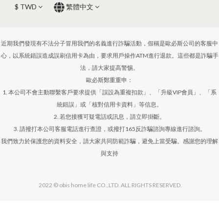
$
TWD
繁體中文
近期我們發現有不法分子冒用我們的名義進行詐騙活動，假稱是歐必斯公司的客服中
心，以系統錯誤造成誤刷信用卡為由，要求用戶操作ATM進行退款。這些都是詐騙手
法，請大家提高警惕。
歐必斯鄭重重申：
1. 本公司不會主動聯繫客戶要求提供「誤設為重複扣款」、「升級VIP會員」、「系
統錯誤」或「核對信用卡資料」等信息。
2. 若您接獲可疑電話或訊息，請立即掛斷。
3. 請撥打本公司客服電話進行查證，或撥打165反詐騙諮詢專線進行諮詢。
我們致力於保護您的資料安全，請大家共同防範詐騙，避免上當受騙。感謝您的理解
與支持
2022 © obis home life CO.,LTD. ALL RIGHTS RESERVED.
立即購買