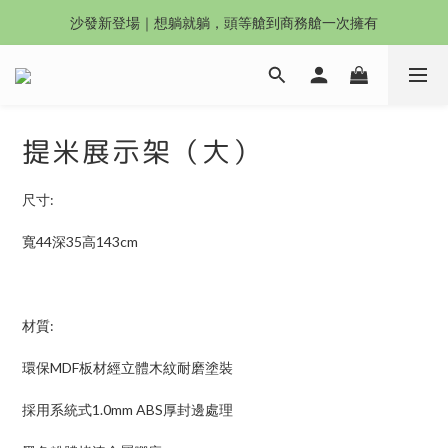
沙發新登場｜想躺就躺，頭等艙到商務艙一次擁有
沙發新登場｜想躺就躺，頭等艙到商務艙一次擁有
奶油沙發8折起！手刀下單 舒適與溫暖同步到手！
Outlet專區：期間限定，驚喜下殺中！
提米展示架（大）
沙發新登場｜想躺就躺，頭等艙到商務艙一次擁有
尺寸:
寬44深35高143cm
材質:
環保MDF板材經立體木紋耐磨塗裝
採用系統式1.0mm ABS厚封邊處理