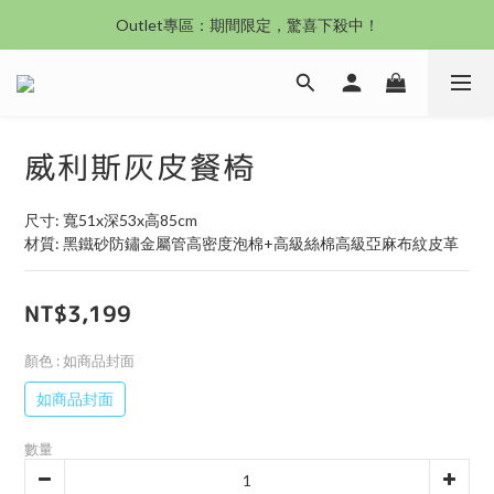
沙發新登場｜想躺就躺，頭等艙到商務艙一次擁有
Outlet專區：期間限定，驚喜下殺中！
沙發新登場｜想躺就躺，頭等艙到商務艙一次擁有
威利斯灰皮餐椅
尺寸: 寬51x深53x高85cm
材質: 黑鐵砂防鏽金屬管高密度泡棉+高級絲棉高級亞麻布紋皮革
NT$3,199
顏色
: 如商品封面
如商品封面
數量