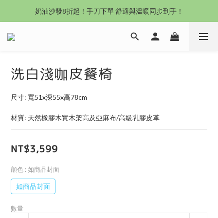
沙發新登場｜想躺就躺，頭等艙到商務艙一次擁有
奶油沙發8折起！手刀下單 舒適與溫暖同步到手！
Outlet專區：期間限定，驚喜下殺中！
沙發新登場｜想躺就躺，頭等艙到商務艙一次擁有
洗白淺咖皮餐椅
尺寸: 寬51x深55x高78cm
材質: 天然橡膠木實木架高及亞麻布/高級乳膠皮革
NT$3,599
顏色
: 如商品封面
如商品封面
數量