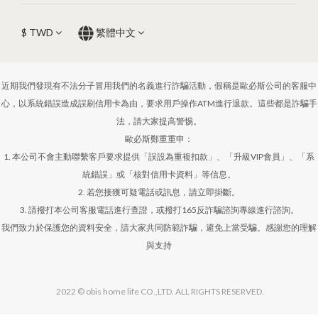
$
TWD
繁體中文
近期我們發現有不法分子冒用我們的名義進行詐騙活動，假稱是歐必斯公司的客服中
心，以系統錯誤造成誤刷信用卡為由，要求用戶操作ATM進行退款。這些都是詐騙手
法，請大家提高警惕。
歐必斯鄭重重申：
1. 本公司不會主動聯繫客戶要求提供「誤設為重複扣款」、「升級VIP會員」、「系
統錯誤」或「核對信用卡資料」等信息。
2. 若您接獲可疑電話或訊息，請立即掛斷。
3. 請撥打本公司客服電話進行查證，或撥打165反詐騙諮詢專線進行諮詢。
我們致力於保護您的資料安全，請大家共同防範詐騙，避免上當受騙。感謝您的理解
與支持
2022 © obis home life CO.,LTD. ALL RIGHTS RESERVED.