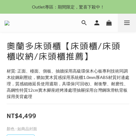
沙發新登場｜想躺就躺，頭等艙到商務艙一次擁有
Outlet專區：期間限定，驚喜下殺中！
沙發新登場｜想躺就躺，頭等艙到商務艙一次擁有
奧蘭多床頭櫃【床頭櫃/床頭
櫃收納/床頭櫃推薦】
材質: 正面、檯面、側板、抽牆採用高級環保木心板專利技術同調
木紋鋼刷壓紋，猶如實木質感採用系統櫃1.0mm厚ABS材質封邊處
理，質感細緻延長使用週期，具環保(可回收)、耐衝擊、耐磨性、
高鋼性特質12cm實木腳座經烤漆處理抽屜採用台灣鋼珠滑軌背板
採用美背處理
NT$4,499
顏色
: 如商品封面