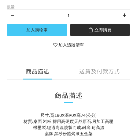
數量
加入購物車
立即購買
加入追蹤清單
商品描述
送貨及付款方式
商品描述
尺寸:寬180X深90X高74(公分)
材質:桌面 岩板:採用高硬度天然原石.另加工高壓
機壓製.經過高溫燒製而成.耐磨.耐高溫
桌腳 黑砂粉體烤漆五金架