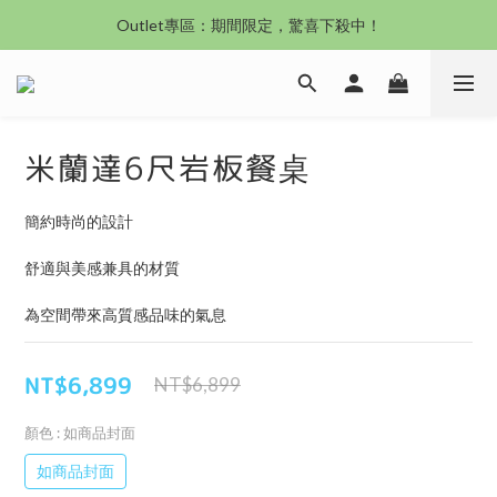
沙發新登場｜想躺就躺，頭等艙到商務艙一次擁有
Outlet專區：期間限定，驚喜下殺中！
沙發新登場｜想躺就躺，頭等艙到商務艙一次擁有
米蘭達6尺岩板餐桌
簡約時尚的設計
舒適與美感兼具的材質
為空間帶來高質感品味的氣息
NT$6,899
NT$6,899
顏色
: 如商品封面
如商品封面