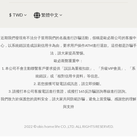
$
TWD
繁體中文
近期我們發現有不法分子冒用我們的名義進行詐騙活動，假稱是歐必斯公司的客服中
心，以系統錯誤造成誤刷信用卡為由，要求用戶操作ATM進行退款。這些都是詐騙手
法，請大家提高警惕。
歐必斯鄭重重申：
1. 本公司不會主動聯繫客戶要求提供「誤設為重複扣款」、「升級VIP會員」、「系
統錯誤」或「核對信用卡資料」等信息。
2. 若您接獲可疑電話或訊息，請立即掛斷。
3. 請撥打本公司客服電話進行查證，或撥打165反詐騙諮詢專線進行諮詢。
我們致力於保護您的資料安全，請大家共同防範詐騙，避免上當受騙。感謝您的理解
與支持
2022 © obis home life CO.,LTD. ALL RIGHTS RESERVED.