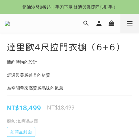
沙發新登場｜想躺就躺，頭等艙到商務艙一次擁有
奶油沙發8折起！手刀下單 舒適與溫暖同步到手！
Outlet專區：期間限定，驚喜下殺中！
沙發新登場｜想躺就躺，頭等艙到商務艙一次擁有
達里歐4尺拉門衣櫥（6+6）
簡約時尚的設計
舒適與美感兼具的材質
為空間帶來高質感品味的氣息
NT$18,499
NT$18,499
顏色
: 如商品封面
如商品封面