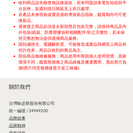
收到商品請先檢查無誤後簽收，若有問題請來電告知或與平
台反映，如遇到假日順延至上班日處理。
若產品本身瑕疵或運送過程導致新品瑕疵，鑑賞期內均可更
換新品。
退換貨之商品必須是全新狀態且包裝完整，請保持商品及內
外包裝(紙箱、防塵塑膠袋和相關配件等)之完整性，若未保
持完整恕無法提供退換商品服務。
因拍攝燈光、電腦解析度、可能會造成實品與網頁上商品有
些許色差，商品以收到的實品為主。
部份商品無維修服務，商品使用年限因個人使用習慣、居家
環境不同，鑑賞期過後之商品維修及搬運費用，需由買方負
擔(買方同意報價後賣方派工維修)。
關於我們
台灣歐必斯股份有限公司
統一編號 / 24949200
品牌故事
品牌精神
最新消息