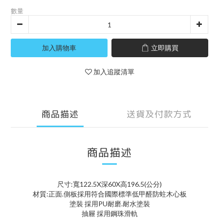
數量
加入購物車
立即購買
加入追蹤清單
商品描述
送貨及付款方式
商品描述
尺寸:寬122.5X深60X高196.5(公分)
材質:正面.側板採用符合國際標準低甲醛防蛀木心板
塗裝 採用PU耐磨.耐水塗裝
抽屜 採用鋼珠滑軌