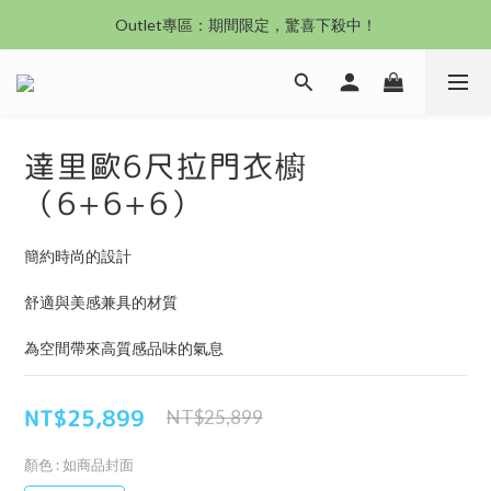
沙發新登場｜想躺就躺，頭等艙到商務艙一次擁有
Outlet專區：期間限定，驚喜下殺中！
沙發新登場｜想躺就躺，頭等艙到商務艙一次擁有
達里歐6尺拉門衣櫥
（6+6+6）
簡約時尚的設計
舒適與美感兼具的材質
為空間帶來高質感品味的氣息
NT$25,899
NT$25,899
顏色
: 如商品封面