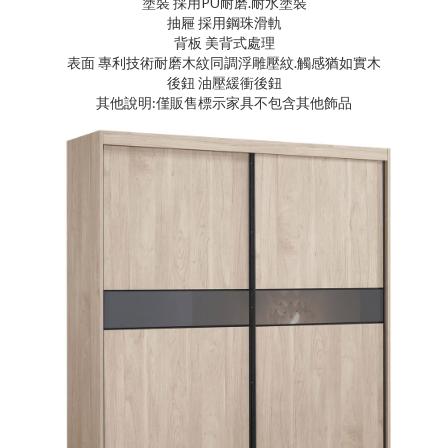
塗裝 採用PU耐磨.耐水塗裝
抽屜 採用鋼珠滑軌
背板 美背式處理
表面 專利技術耐磨木紋同調浮雕壓紋.觸感猶如實木
後鈕 油壓緩衝後鈕
其他說明:僅販售標示家具不包含其他飾品