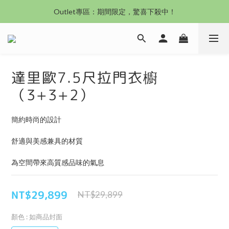
沙發新登場｜想躺就躺，頭等艙到商務艙一次擁有
Outlet專區：期間限定，驚喜下殺中！
沙發新登場｜想躺就躺，頭等艙到商務艙一次擁有
達里歐7.5尺拉門衣櫥
（3+3+2）
簡約時尚的設計
舒適與美感兼具的材質
為空間帶來高質感品味的氣息
NT$29,899
NT$29,899
顏色
: 如商品封面