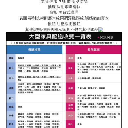
塗裝 採用PU耐磨.耐水塗裝
抽屜 採用鋼珠滑軌
背板 美背式處理
表面 專利技術耐磨木紋同調浮雕壓紋.觸感猶如實木
後鈕 油壓緩衝後鈕
其他說明:僅販售標示家具不包含其他飾品