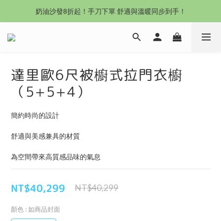
沙發新登場｜想躺就躺，頭等艙到商務艙一次擁有
奶油沙發8折起！手刀下單 舒適與溫暖同步到手！
Outlet專區：期間限定，驚喜下殺中！
沙發新登場｜想躺就躺，頭等艙到商務艙一次擁有
達里歐6尺被櫥式拉門衣櫥
（5+5+4）
簡約時尚的設計
舒適與美感兼具的材質
為空間帶來高質感品味的氣息
NT$40,299
NT$40,299
顏色
: 如商品封面