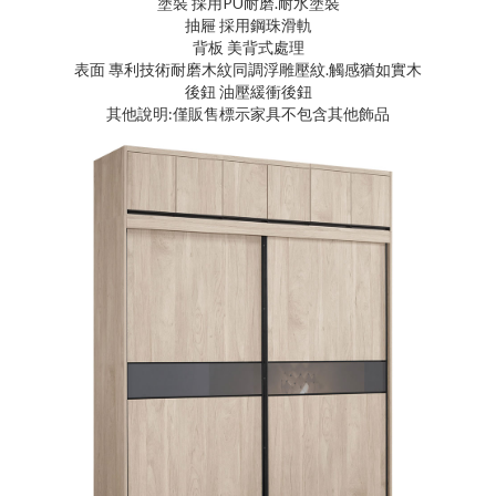
塗裝 採用PU耐磨.耐水塗裝
抽屜 採用鋼珠滑軌
背板 美背式處理
表面 專利技術耐磨木紋同調浮雕壓紋.觸感猶如實木
後鈕 油壓緩衝後鈕
其他說明:僅販售標示家具不包含其他飾品