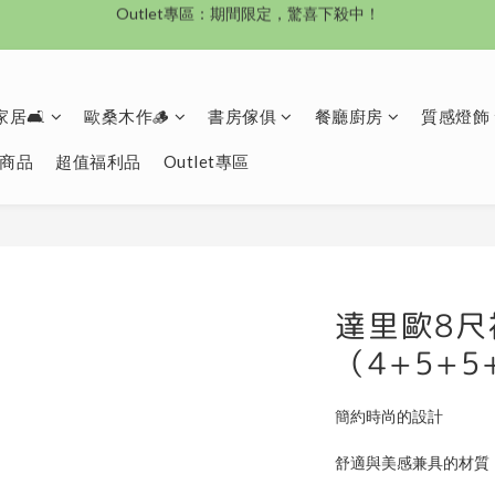
沙發新登場｜想躺就躺，頭等艙到商務艙一次擁有
沙發新登場｜想躺就躺，頭等艙到商務艙一次擁有
奶油沙發8折起！手刀下單 舒適與溫暖同步到手！
居🛋️
歐桑木作🪵
書房傢俱
餐廳廚房
質感燈飾
Outlet專區：期間限定，驚喜下殺中！
商品
超值福利品
Outlet專區
沙發新登場｜想躺就躺，頭等艙到商務艙一次擁有
達里歐8
（4+5+5
簡約時尚的設計
舒適與美感兼具的材質