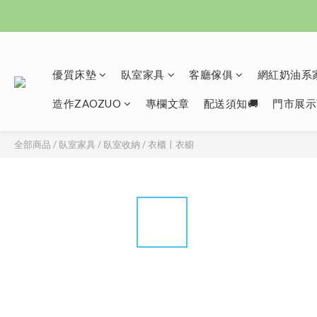
優質床墊
臥室家具
客廳傢俱
網紅奶油系家
造作ZAOZUO
專欄文章
配送須知🚚
門市展示
全部商品
/
臥室家具
/
臥室收納
/
衣櫃丨衣櫥