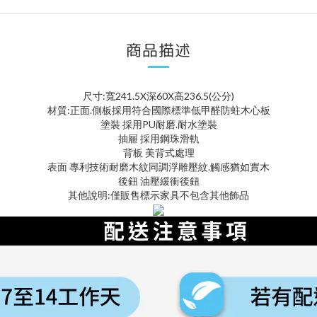
商品描述
尺寸:寬241.5X深60X高236.5(公分)
材質:正面.側板採用符合國際標準低甲醛防蛀木心板
塗裝 採用PU耐磨.耐水塗裝
抽屜 採用鋼珠滑軌
背板 美背式處理
表面 專利技術耐磨木紋同調浮雕壓紋.觸感猶如實木
後鈕 油壓緩衝後鈕
其他說明:僅販售標示家具不包含其他飾品