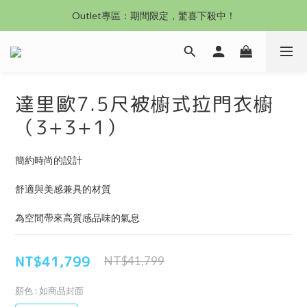
沙發新登場｜想躺就躺，頭等艙到商務艙一次擁有
Outlet專區：期間限定，驚喜下殺中！
沙發新登場｜想躺就躺，頭等艙到商務艙一次擁有
達里歐7.5尺被櫥式拉門衣櫥
（3+3+1）
簡約時尚的設計
舒適與美感兼具的材質
為空間帶來高質感品味的氣息
NT$41,799
NT$41,799
顏色
: 如商品封面