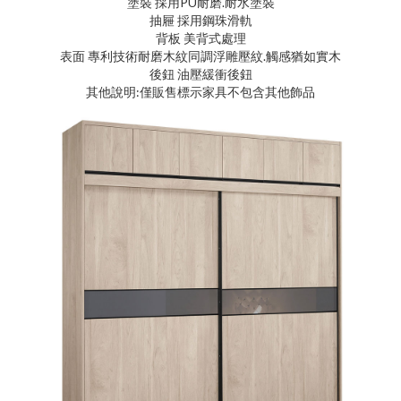
塗裝 採用PU耐磨.耐水塗裝
抽屜 採用鋼珠滑軌
背板 美背式處理
表面 專利技術耐磨木紋同調浮雕壓紋.觸感猶如實木
後鈕 油壓緩衝後鈕
其他說明:僅販售標示家具不包含其他飾品