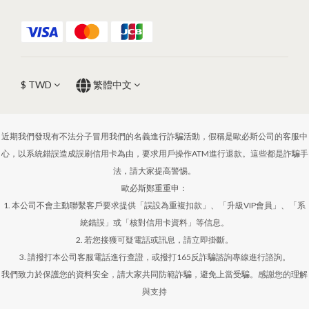
$
TWD
繁體中文
近期我們發現有不法分子冒用我們的名義進行詐騙活動，假稱是歐必斯公司的客服中
心，以系統錯誤造成誤刷信用卡為由，要求用戶操作ATM進行退款。這些都是詐騙手
法，請大家提高警惕。
歐必斯鄭重重申：
1. 本公司不會主動聯繫客戶要求提供「誤設為重複扣款」、「升級VIP會員」、「系
統錯誤」或「核對信用卡資料」等信息。
2. 若您接獲可疑電話或訊息，請立即掛斷。
3. 請撥打本公司客服電話進行查證，或撥打165反詐騙諮詢專線進行諮詢。
我們致力於保護您的資料安全，請大家共同防範詐騙，避免上當受騙。感謝您的理解
與支持