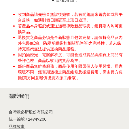
收到商品請先檢查無誤後簽收，若有問題請來電告知或與平
台反映，如遇到假日順延至上班日處理。
若產品本身瑕疵或運送過程導致新品瑕疵，鑑賞期內均可更
換新品。
退換貨之商品必須是全新狀態且包裝完整，請保持商品及內
外包裝(紙箱、防塵塑膠袋和相關配件等)之完整性，若未保
持完整恕無法提供退換商品服務。
因拍攝燈光、電腦解析度、可能會造成實品與網頁上商品有
些許色差，商品以收到的實品為主。
部份商品無維修服務，商品使用年限因個人使用習慣、居家
環境不同，鑑賞期過後之商品維修及搬運費用，需由買方負
擔(買方同意報價後賣方派工維修)。
關於我們
台灣歐必斯股份有限公司
統一編號 / 24949200
品牌故事