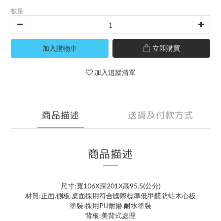
數量
加入購物車
立即購買
加入追蹤清單
商品描述
送貨及付款方式
商品描述
尺寸:寬106X深201X高95.5(公分)
材質:正面.側板.桌面採用符合國際標準低甲醛防蛀木心板
塗裝:採用PU耐磨.耐水塗裝
背板:美背式處理