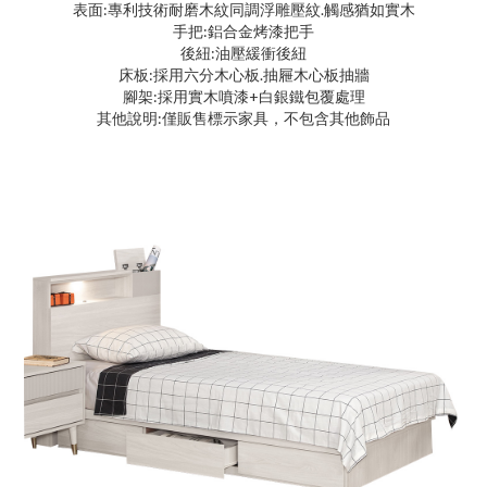
表面:專利技術耐磨木紋同調浮雕壓紋.觸感猶如實木
手把:鋁合金烤漆把手
後紐:油壓緩衝後紐
床板:採用六分木心板.抽屜木心板抽牆
腳架:採用實木噴漆+白銀鐵包覆處理
其他說明:僅販售標示家具，不包含其他飾品