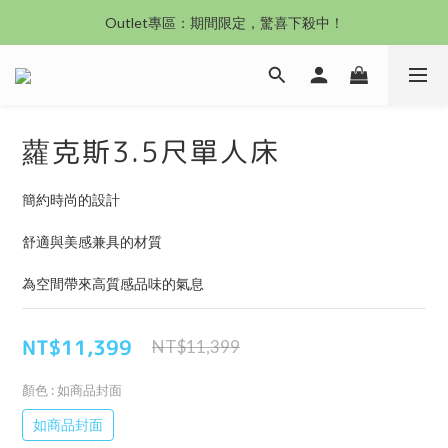
沙發新登場｜想躺就躺，頭等艙到商務艙一次擁有
Outlet專區：期間限定，驚喜下殺中！
沙發新登場｜想躺就躺，頭等艙到商務艙一次擁有
蘿克斯3.5尺單人床
簡約時尚的設計
舒適與美感兼具的材質
為空間帶來高質感品味的氣息
NT$11,399
NT$11,399
顏色
: 如商品封面
如商品封面