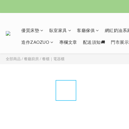
優質床墊
臥室家具
客廳傢俱
網紅奶油系家
造作ZAOZUO
專欄文章
配送須知🚚
門市展示
全部商品
/
餐廳廚房
/
餐櫃｜電器櫃