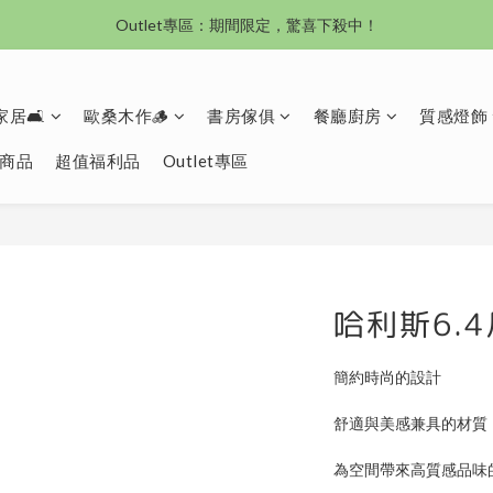
沙發新登場｜想躺就躺，頭等艙到商務艙一次擁有
沙發新登場｜想躺就躺，頭等艙到商務艙一次擁有
奶油沙發8折起！手刀下單 舒適與溫暖同步到手！
居🛋️
歐桑木作🪵
書房傢俱
餐廳廚房
質感燈飾
Outlet專區：期間限定，驚喜下殺中！
商品
超值福利品
Outlet專區
沙發新登場｜想躺就躺，頭等艙到商務艙一次擁有
哈利斯6.
簡約時尚的設計
舒適與美感兼具的材質
為空間帶來高質感品味