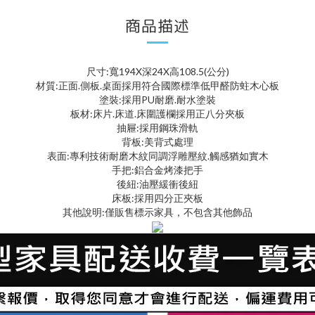
商品描述
尺寸:寬194X深24X高108.5(公分)
材質:正面.側板.桌面採用符合國際標準低甲醛防蛀木心板
塗裝:採用PU耐磨.耐水塗裝
板材:床片.床道.床圍護欄採用正八分夾板
抽屜:採用鋼珠滑軌
背板:美背式處理
表面:專利技術耐磨木紋同調浮雕壓紋.觸感猶如實木
手把:鋁合金烤漆把手
後紐:油壓緩衝後紐
床板:採用四分正夾板
其他說明:僅販售標示家具，不包含其他飾品