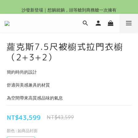
沙發新登場｜想躺就躺，頭等艙到商務艙一次擁有
沙發新登場｜想躺就躺，頭等艙到商務艙一次擁有
奶油沙發8折起！手刀下單 舒適與溫暖同步到手！
Outlet專區：期間限定，驚喜下殺中！
蘿克斯7.5尺被櫥式拉門衣櫥
沙發新登場｜想躺就躺，頭等艙到商務艙一次擁有
（2+3+2）
簡約時尚的設計
舒適與美感兼具的材質
為空間帶來高質感品味的氣息
NT$43,599
NT$43,599
顏色
: 如商品封面