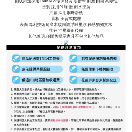
側板封邊採用1mmABS環保材質.耐衝擊.耐磨.耐熱.高剛性
塗裝 採用PU耐磨.耐水塗裝
抽屜 採用鋼珠滑軌
背板 美背式處理
表面 專利技術耐磨木紋同調浮雕壓紋.觸感猶如實木
後鈕 油壓緩衝後鈕
其他說明:僅販售標示家具不包含其他飾品