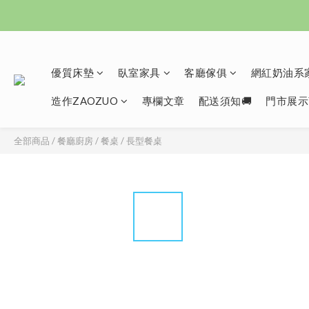
優質床墊
臥室家具
客廳傢俱
網紅奶油系家
造作ZAOZUO
專欄文章
配送須知🚚
門市展示
全部商品
/
餐廳廚房
/
餐桌
/
長型餐桌