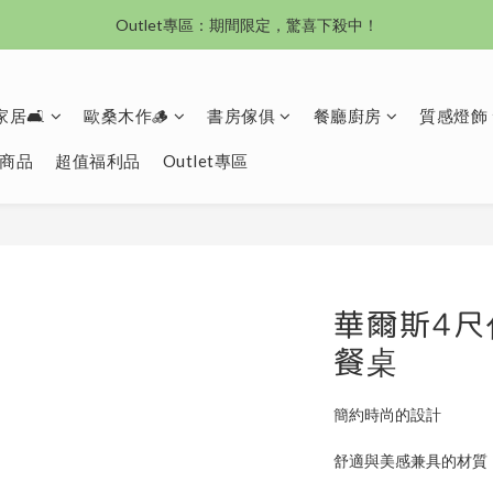
沙發新登場｜想躺就躺，頭等艙到商務艙一次擁有
沙發新登場｜想躺就躺，頭等艙到商務艙一次擁有
奶油沙發8折起！手刀下單 舒適與溫暖同步到手！
居🛋️
歐桑木作🪵
書房傢俱
餐廳廚房
質感燈飾
Outlet專區：期間限定，驚喜下殺中！
商品
超值福利品
Outlet專區
沙發新登場｜想躺就躺，頭等艙到商務艙一次擁有
華爾斯4
餐桌
簡約時尚的設計
舒適與美感兼具的材質