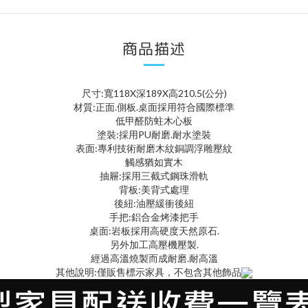
商品描述
尺寸:寬118X深189X高210.5(公分)
材質:正面.側板.桌面採用符合國際標準
低甲醛防蛀木心板
塗裝:採用PU耐磨.耐水塗裝
表面:專利技術耐磨木紋銅調浮雕壓紋
觸感猶如實木
抽屜:採用三截式鋼珠滑軌
背板:美背式處理
後紐:油壓緩衝後紐
手把:鋁合金烤漆把手
桌面:岩板採用高硬度天然原石.
另外加工高壓機壓製.
經過高溫燒製而成耐磨.耐高溫
其他說明:僅販售標示家具，不包含其他飾品