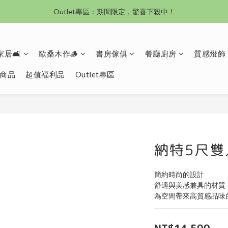
Outlet專區：期間限定，驚喜下殺中！
沙發新登場｜想躺就躺，頭等艙到商務艙一次擁有
沙發新登場｜想躺就躺，頭等艙到商務艙一次擁有
居🛋️
歐桑木作🪵
書房傢俱
餐廳廚房
質感燈飾
商品
超值福利品
Outlet專區
納特5尺雙
簡約時尚的設計
舒適與美感兼具的材質
為空間帶來高質感品味