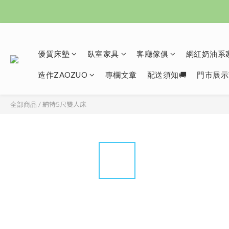
優質床墊
臥室家具
客廳傢俱
網紅奶油系家
造作ZAOZUO
專欄文章
配送須知🚚
門市展示
納特5尺雙人床
全部商品
/