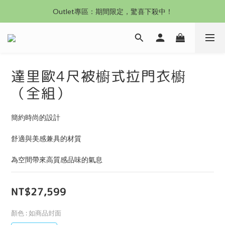
沙發新登場｜想躺就躺，頭等艙到商務艙一次擁有
Outlet專區：期間限定，驚喜下殺中！
沙發新登場｜想躺就躺，頭等艙到商務艙一次擁有
達里歐4尺被櫥式拉門衣櫥
（全組）
簡約時尚的設計
舒適與美感兼具的材質
為空間帶來高質感品味的氣息
NT$27,599
顏色
: 如商品封面