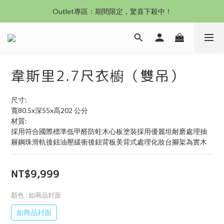
沙發新登場｜想躺就躺，頭等艙到商務艙一次擁有
Outlet專區：期間限定，驚喜下殺中！
沙發新登場｜想躺就躺，頭等艙到商務艙一次擁有
韋斯里2.7尺衣櫥（雙吊）
尺寸:
寬80.5x深55x高202 公分
材質:
採用符合國際標準低甲醛防蛀木心板塗裝採用優麗坦耐磨處理抽
屜鋼珠滑軌後鈕油壓緩衝後鈕背板美背式處理化妝台腳架為實木
NT$9,999
顏色
: 如商品封面
如商品封面