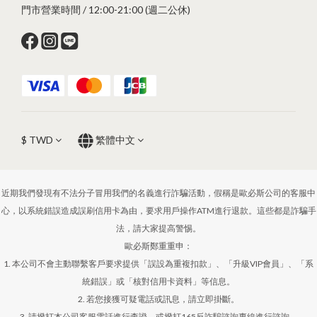
門市營業時間 / 12:00-21:00 (週二公休)
$
TWD
繁體中文
近期我們發現有不法分子冒用我們的名義進行詐騙活動，假稱是歐必斯公司的客服中
心，以系統錯誤造成誤刷信用卡為由，要求用戶操作ATM進行退款。這些都是詐騙手
法，請大家提高警惕。
歐必斯鄭重重申：
1. 本公司不會主動聯繫客戶要求提供「誤設為重複扣款」、「升級VIP會員」、「系
統錯誤」或「核對信用卡資料」等信息。
2. 若您接獲可疑電話或訊息，請立即掛斷。
3. 請撥打本公司客服電話進行查證，或撥打165反詐騙諮詢專線進行諮詢。