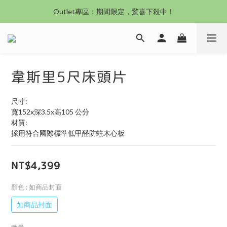
沙發新登場｜想躺就躺，頭等艙到商務艙一次擁有
Outlet專區：期間限定，驚喜下殺中！
沙發新登場｜想躺就躺，頭等艙到商務艙一次擁有
韋斯里5尺床頭片
尺寸:
寬152x深3.5x高105 公分
材質:
採用符合國際標準低甲醛防蛀木心板
NT$4,399
顏色
: 如商品封面
如商品封面