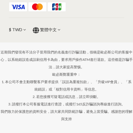
$
TWD
繁體中文
近期我們發現有不法分子冒用我們的名義進行詐騙活動，假稱是歐必斯公司的客服中
心，以系統錯誤造成誤刷信用卡為由，要求用戶操作ATM進行退款。這些都是詐騙手
法，請大家提高警惕。
歐必斯鄭重重申：
1. 本公司不會主動聯繫客戶要求提供「誤設為重複扣款」、「升級VIP會員」、「系
統錯誤」或「核對信用卡資料」等信息。
2. 若您接獲可疑電話或訊息，請立即掛斷。
3. 請撥打本公司客服電話進行查證，或撥打165反詐騙諮詢專線進行諮詢。
我們致力於保護您的資料安全，請大家共同防範詐騙，避免上當受騙。感謝您的理解
與支持