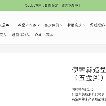
沙發新登場｜想躺就躺，頭等艙到商務艙一次擁有
Outlet專區：期間限定，驚喜下殺中！
沙發新登場｜想躺就躺，頭等艙到商務艙一次擁有
居🛋️
歐桑木作🪵
書房傢俱
餐廳廚房
質感燈飾
商品
超值福利品
Outlet專區
伊蒂絲造
（五金腳
簡約時尚的設計
舒適與美感兼具的材質
為空間帶來高質感品味