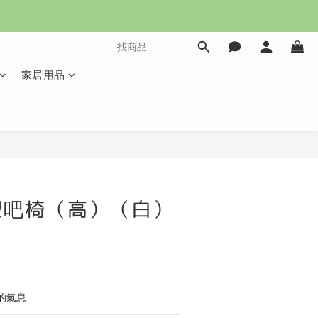
家居用品
立即購買
型吧椅（高）（白）
）
的氣息