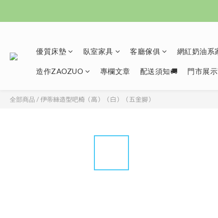
優質床墊
臥室家具
客廳傢俱
網紅奶油系家
造作ZAOZUO
專欄文章
配送須知🚚
門市展示
伊蒂絲造型吧椅（高）（白）（五金腳）
全部商品
/