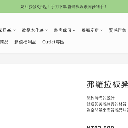
奶油沙發8折起！手刀下單 舒適與溫暖同步到手！
沙發新登場｜想躺就躺，頭等艙到商務艙一次擁有
Outlet專區：期間限定，驚喜下殺中！
居🛋️
歐桑木作🪵
書房傢俱
餐廳廚房
質感燈飾
沙發新登場｜想躺就躺，頭等艙到商務艙一次擁有
商品
超值福利品
Outlet專區
弗羅拉板
簡約時尚的設計
舒適與美感兼具的材質
為空間帶來高質感品味