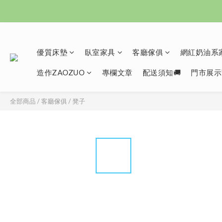
優質床墊
臥室家具
客廳傢俱
網紅奶油系家
造作ZAOZUO
專欄文章
配送須知🚚
門市展示
全部商品
/
客廳傢俱
/
凳子