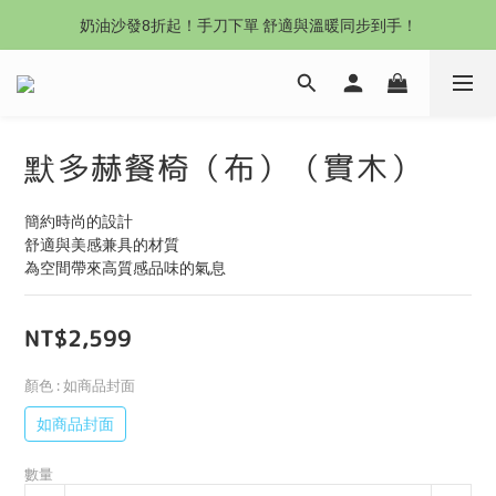
沙發新登場｜想躺就躺，頭等艙到商務艙一次擁有
奶油沙發8折起！手刀下單 舒適與溫暖同步到手！
Outlet專區：期間限定，驚喜下殺中！
沙發新登場｜想躺就躺，頭等艙到商務艙一次擁有
默多赫餐椅（布）（實木）
簡約時尚的設計
舒適與美感兼具的材質
為空間帶來高質感品味的氣息
NT$2,599
顏色
: 如商品封面
如商品封面
數量