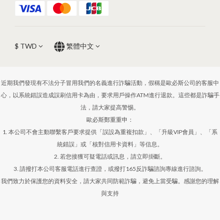
$
TWD
繁體中文
近期我們發現有不法分子冒用我們的名義進行詐騙活動，假稱是歐必斯公司的客服中
心，以系統錯誤造成誤刷信用卡為由，要求用戶操作ATM進行退款。這些都是詐騙手
法，請大家提高警惕。
歐必斯鄭重重申：
1. 本公司不會主動聯繫客戶要求提供「誤設為重複扣款」、「升級VIP會員」、「系
統錯誤」或「核對信用卡資料」等信息。
2. 若您接獲可疑電話或訊息，請立即掛斷。
3. 請撥打本公司客服電話進行查證，或撥打165反詐騙諮詢專線進行諮詢。
我們致力於保護您的資料安全，請大家共同防範詐騙，避免上當受騙。感謝您的理解
與支持