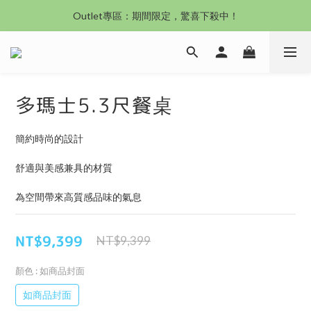
沙發新登場｜想躺就躺，頭等艙到商務艙一次擁有
Outlet專區：期間限定，驚喜下殺中！
沙發新登場｜想躺就躺，頭等艙到商務艙一次擁有
多瑪士5.3尺餐桌
簡約時尚的設計
舒適與美感兼具的材質
為空間帶來高質感品味的氣息
NT$9,399
NT$9,399
顏色
: 如商品封面
如商品封面