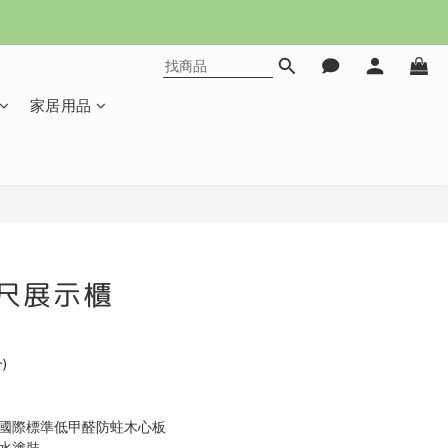
家居用品
立即購買
7尺展示櫃
)
合國際標準低甲醛防蛀木心板
耐水塗裝