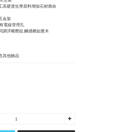
工高硬度化學原料增加石材壽命
五金架
均有電線管理孔
同調浮雕壓紋.觸感猶如實木
含其他飾品