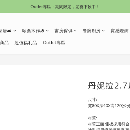
沙發新登場｜想躺就躺，頭等艙到商務艙一次擁有
沙發新登場｜想躺就躺，頭等艙到商務艙一次擁有
居🛋️
歐桑木作🪵
書房傢俱
餐廳廚房
質感燈飾
商品
超值福利品
Outlet專區
丹妮拉2.
尺寸:
寬80X深40X高120(公分
材質:
材質正面.側板採用符
塗裝採用優麗坦耐磨.