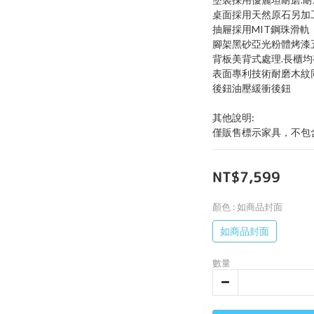
桌面採用天然原石另加
抽屜採用MIT鋼珠滑軌
腳架黑砂亞光粉體烤漆
背板美背式處理.長櫃
表面專利技術耐磨木紋
後鈕油壓緩衝後鈕
其他說明:
僅販售標示家具，不包
NT$7,599
顏色
: 如商品封面
如商品封面
數量