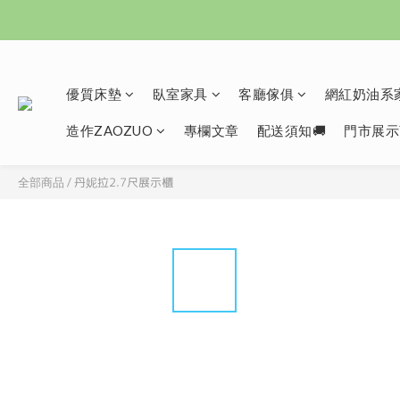
優質床墊
臥室家具
客廳傢俱
網紅奶油系家
造作ZAOZUO
專欄文章
配送須知🚚
門市展示
丹妮拉2.7尺展示櫃
全部商品
/