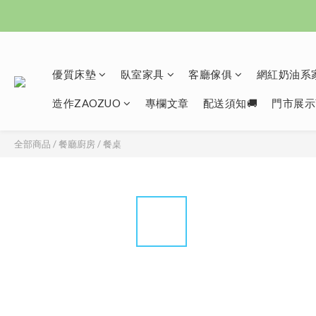
優質床墊
臥室家具
客廳傢俱
網紅奶油系家
造作ZAOZUO
專欄文章
配送須知🚚
門市展示
全部商品
/
餐廳廚房
/
餐桌