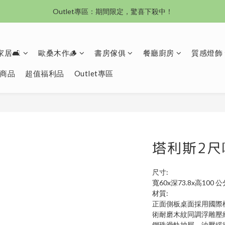
Outlet專區：期間限定，驚喜下殺中！
沙發新登場｜想躺就躺，頭等艙到商務艙一次擁有
沙發新登場｜想躺就躺，頭等艙到商務艙一次擁有
居🛋️
歐桑木作🪵
書房傢俱
餐廳廚房
質感燈飾
商品
超值福利品
Outlet專區
塔利斯2尺
尺寸:
寬60x深73.8x高100 公
材質:
正面側板桌面採用國際
術耐磨木紋同調浮雕壓
鋼珠滑軌抽屜、油壓緩