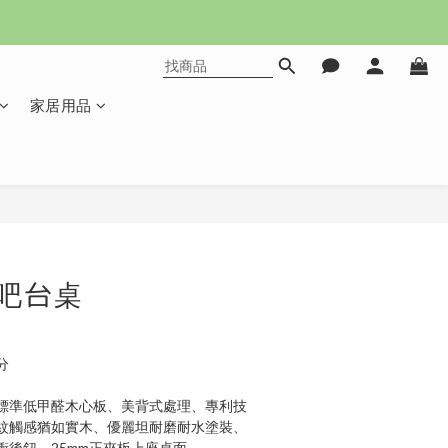
家居用品
立即購買
吧台桌
分
標準低甲醛木心板、美背式處理、專利技
紋觸感猶如實木、優麗坦耐磨耐水塗裝、
衝後鈕、25mm正夾板上座桌面