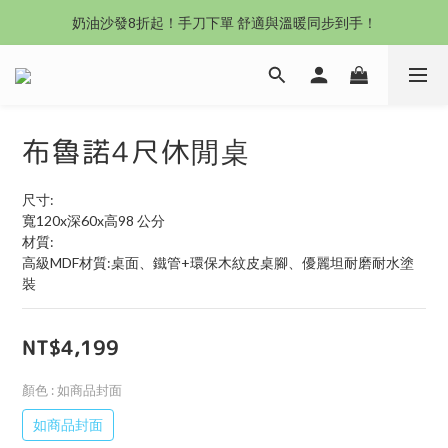
沙發新登場｜想躺就躺，頭等艙到商務艙一次擁有
奶油沙發8折起！手刀下單 舒適與溫暖同步到手！
Outlet專區：期間限定，驚喜下殺中！
沙發新登場｜想躺就躺，頭等艙到商務艙一次擁有
布魯諾4尺休閒桌
尺寸:
寬120x深60x高98 公分
材質:
高級MDF材質:桌面、鐵管+環保木紋皮桌腳、優麗坦耐磨耐水塗
裝
NT$4,199
顏色
: 如商品封面
如商品封面