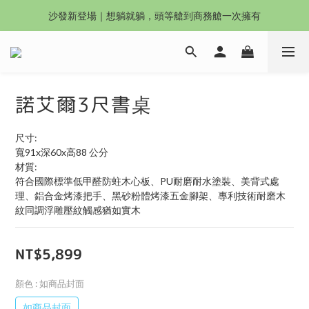
沙發新登場｜想躺就躺，頭等艙到商務艙一次擁有
沙發新登場｜想躺就躺，頭等艙到商務艙一次擁有
奶油沙發8折起！手刀下單 舒適與溫暖同步到手！
Outlet專區：期間限定，驚喜下殺中！
諾艾爾3尺書桌
沙發新登場｜想躺就躺，頭等艙到商務艙一次擁有
尺寸:
寬91x深60x高88 公分
材質:
符合國際標準低甲醛防蛀木心板、PU耐磨耐水塗裝、美背式處
理、鋁合金烤漆把手、黑砂粉體烤漆五金腳架、專利技術耐磨木
紋同調浮雕壓紋觸感猶如實木
NT$5,899
顏色
: 如商品封面
如商品封面