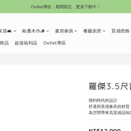
沙發新登場｜想躺就躺，頭等艙到商務艙一次擁有
Outlet專區：期間限定，驚喜下殺中！
沙發新登場｜想躺就躺，頭等艙到商務艙一次擁有
居🛋️
歐桑木作🪵
書房傢俱
餐廳廚房
質感燈飾
商品
超值福利品
Outlet專區
羅傑3.5
簡約時尚的設計
舒適與美感兼具的材質
為空間帶來高質感品味