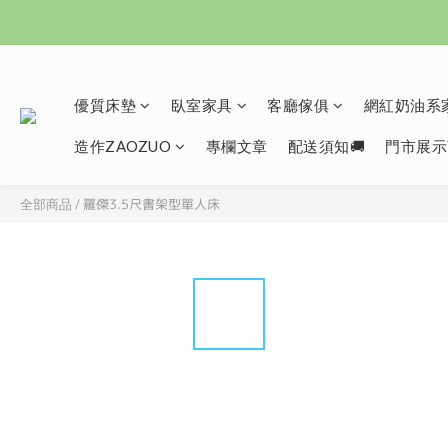
優質床墊
臥室家具
客廳傢俱
網紅奶油系家
造作ZAOZUO
專欄文章
配送須知🚚
門市展示
羅傑3.5尺書架型單人床
全部商品
/