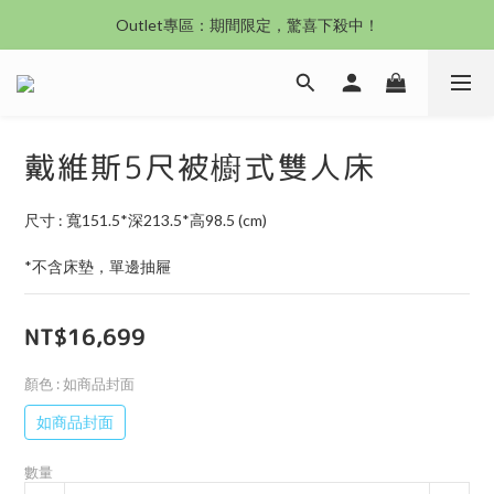
沙發新登場｜想躺就躺，頭等艙到商務艙一次擁有
Outlet專區：期間限定，驚喜下殺中！
沙發新登場｜想躺就躺，頭等艙到商務艙一次擁有
戴維斯5尺被櫥式雙人床
尺寸 : 寬151.5*深213.5*高98.5 (cm)
*不含床墊，單邊抽屜
NT$16,699
顏色
: 如商品封面
如商品封面
數量