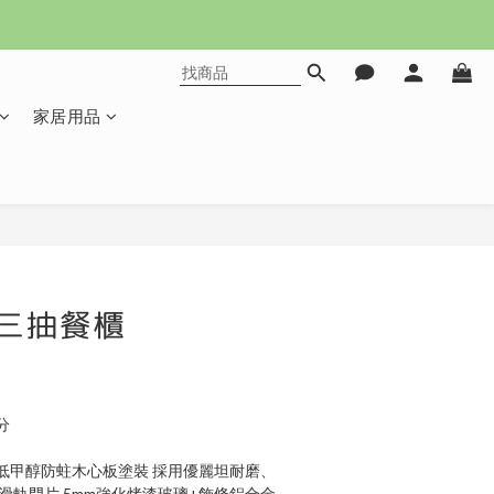
家居用品
立即購買
三抽餐櫃
分
低甲醇防蛀木心板塗裝 採用優麗坦耐磨、
滑軌門片 5mm強化烤漆玻璃+飾條鋁合金