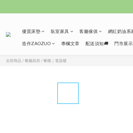
優質床墊
臥室家具
客廳傢俱
網紅奶油系家
造作ZAOZUO
專欄文章
配送須知🚚
門市展示
全部商品
/
餐廳廚房
/
餐櫃｜電器櫃