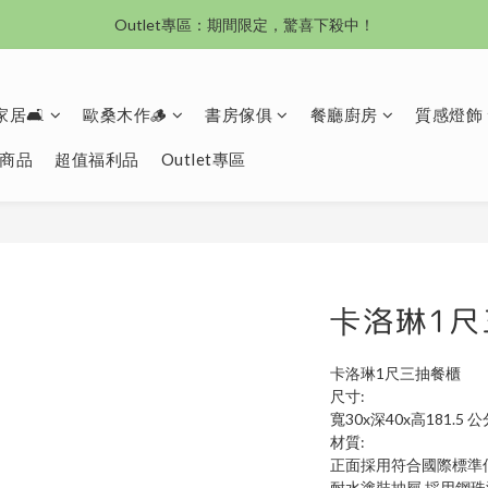
沙發新登場｜想躺就躺，頭等艙到商務艙一次擁有
Outlet專區：期間限定，驚喜下殺中！
沙發新登場｜想躺就躺，頭等艙到商務艙一次擁有
居🛋️
歐桑木作🪵
書房傢俱
餐廳廚房
質感燈飾
商品
超值福利品
Outlet專區
卡洛琳1尺
卡洛琳1尺三抽餐櫃
尺寸:
寬30x深40x高181.5 公
材質:
正面採用符合國際標準
耐水塗裝抽屜 採用鋼珠