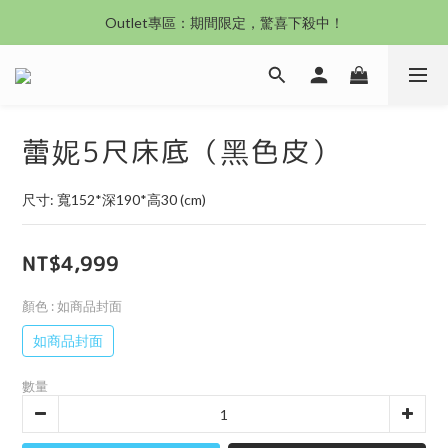
沙發新登場｜想躺就躺，頭等艙到商務艙一次擁有
Outlet專區：期間限定，驚喜下殺中！
沙發新登場｜想躺就躺，頭等艙到商務艙一次擁有
蕾妮5尺床底（黑色皮）
尺寸: 寬152*深190*高30 (cm)
NT$4,999
顏色
: 如商品封面
如商品封面
數量