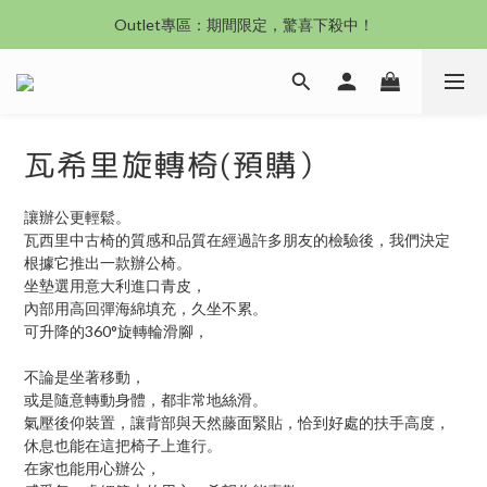
沙發新登場｜想躺就躺，頭等艙到商務艙一次擁有
沙發新登場｜想躺就躺，頭等艙到商務艙一次擁有
奶油沙發8折起！手刀下單 舒適與溫暖同步到手！
Outlet專區：期間限定，驚喜下殺中！
瓦希里旋轉椅(預購）
沙發新登場｜想躺就躺，頭等艙到商務艙一次擁有
讓辦公更輕鬆。
瓦西里中古椅的質感和品質在經過許多朋友的檢驗後，我們決定
根據它推出一款辦公椅。
坐墊選用意大利進口青皮，
內部用高回彈海綿填充，久坐不累。
可升降的360°旋轉輪滑腳，
不論是坐著移動，
或是隨意轉動身體，都非常地絲滑。
氣壓後仰裝置，讓背部與天然藤面緊貼，恰到好處的扶手高度，
休息也能在這把椅子上進行。
在家也能用心辦公，